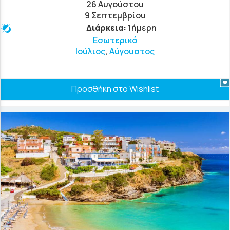
26 Αυγούστου
9 Σεπτεμβρίου
Διάρκεια:
1ήμερη
Εσωτερικό
Ιούλιος
,
Αύγουστος
Προσθήκη στο Wishlist