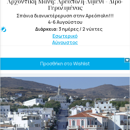
Αρχοντική Μάνη: Αρεόπολη-Λιμένι - Διρό-
Γερολιμένας
Σπάνια διανυκτέρερυση στην Αρεόπολη!!!
4-6 Αυγούστου
Διάρκεια:
3 ημέρες / 2 νύχτες
Εσωτερικό
Αύγουστος
Προσθήκη στο Wishlist