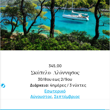
345,00
Σκόπελο- Αλόννησος
30/8ου εως 2/9ου
Διάρκεια:
4ημέρες / 3 νύχτες
Εσωτερικό
Αύγουστος
,
Σεπτέμβριος