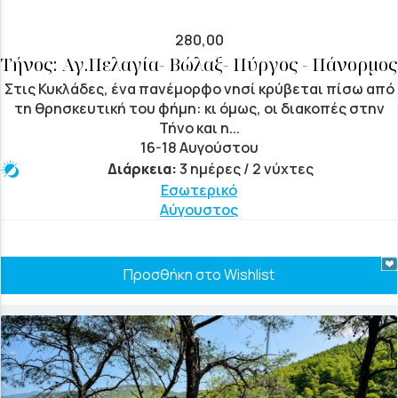
280,00
Τήνος: Αγ.Πελαγία- Βώλαξ- Πύργος - Πάνορμος
Στις Κυκλάδες, ένα πανέμορφο νησί κρύβεται πίσω από
τη θρησκευτική του φήμη: κι όμως, οι διακοπές στην
Τήνο και η...
16-18 Αυγούστου
Διάρκεια:
3 ημέρες / 2 νύχτες
Εσωτερικό
Αύγουστος
Προσθήκη στο Wishlist