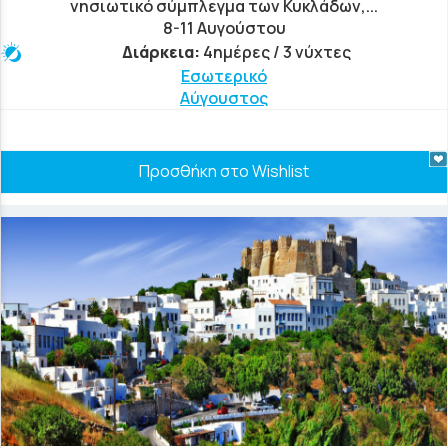
νησιωτικό σύμπλεγμα των Κυκλάδων,...
8-11 Αυγούστου
Διάρκεια:
4ημέρες / 3 νύχτες
Εσωτερικό
Αύγουστος
Προσθήκη στο Wishlist