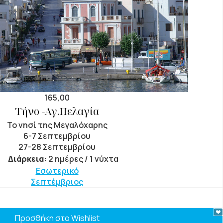
165,00
Τήνο -Αγ.Πελαγία
Το νησί της Μεγαλόχαρης
6-7 Σεπτεμβρίου
27-28 Σεπτεμβρίου
Διάρκεια:
2 ημέρες / 1 νύχτα
Εσωτερικό
Σεπτέμβριος
Προσθήκη στο Wishlist