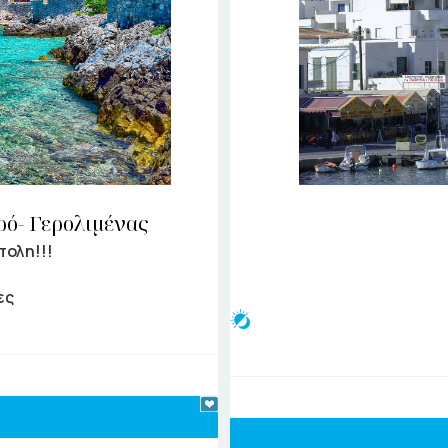
ρό- Γερολιμένας
πολη!!!
ες