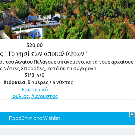
320,00
ς " Το νησί των αποκαλύψεων "
ησί του Αιγαίου Πελάγους υπαγόμενο, κατά τους αρχαίους
ς Νότιες Σποράδες, κατά δε τη σύγχρονη...
31/8-4/9
Διάρκεια:
5 ημέρες / 4 νύχτες
Εσωτερικό
Ιούλιος
,
Αύγουστος
Προσθήκη στο Wishlist