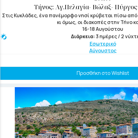
Τήνος: Αγ.Πελαγία- Βώλαξ- Πύργος
Στις Κυκλάδες, ένα πανέμορφο νησί κρύβεται πίσω από
κι όμως, οι διακοπές στην Τήνο και
16-18 Αυγούστου
Διάρκεια:
3 ημέρες / 2 νύχτ
Εσωτερικό
Αύγουστος
Προσθήκη στο Wishlist