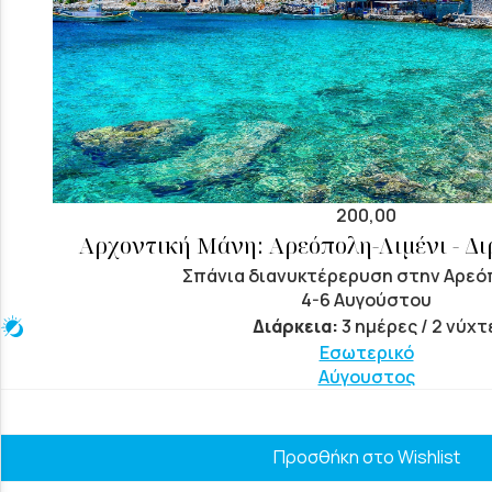
200,00
Αρχοντική Μάνη: Αρεόπολη-Λιμένι - Δι
Σπάνια διανυκτέρερυση στην Αρεό
4-6 Αυγούστου
Διάρκεια:
3 ημέρες / 2 νύχτ
Εσωτερικό
Αύγουστος
Προσθήκη στο Wishlist