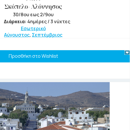
Σκόπελο- Αλόννησος
30/8ου εως 2/9ου
Διάρκεια:
4ημέρες / 3 νύχτες
Εσωτερικό
Αύγουστος
,
Σεπτέμβριος
Προσθήκη στο Wishlist