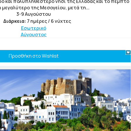
ρο και πολυπληθέστερο νησί της Ελλάδας και το πέμπτο
 μεγαλύτερο της Μεσογείου, μετά τη...
3-9 Αυγούστου
Διάρκεια:
7 ημέρες / 6 νύχτες
Εσωτερικό
Αύγουστος
Προσθήκη στο Wishlist