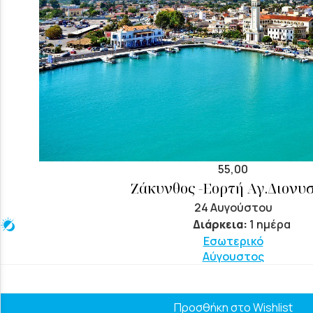
55,00
Ζάκυνθος -Εορτή Αγ.Διονυ
24 Αυγούστου
Διάρκεια:
1 ημέρα
Εσωτερικό
Αύγουστος
Προσθήκη στο Wishlist