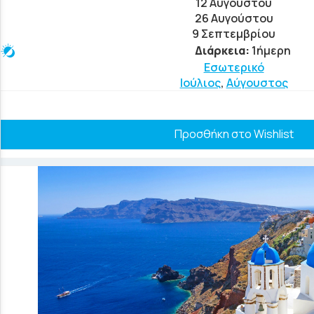
12 Αυγούστου
26 Αυγούστου
9 Σεπτεμβρίου
Διάρκεια:
1ήμερη
Εσωτερικό
Ιούλιος
,
Αύγουστος
Προσθήκη στο Wishlist