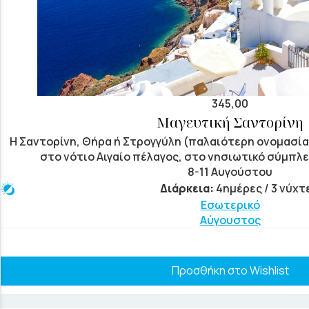
345,00
Μαγευτική Σαντορίνη
Η Σαντορίνη, Θήρα ή Στρογγύλη (παλαιότερη ονομασία)
στο νότιο Αιγαίο πέλαγος, στο νησιωτικό σύμπλε
8-11 Αυγούστου
Διάρκεια:
4ημέρες / 3 νύχτ
Εσωτερικό
Αύγουστος
Προσθήκη στο Wishlist