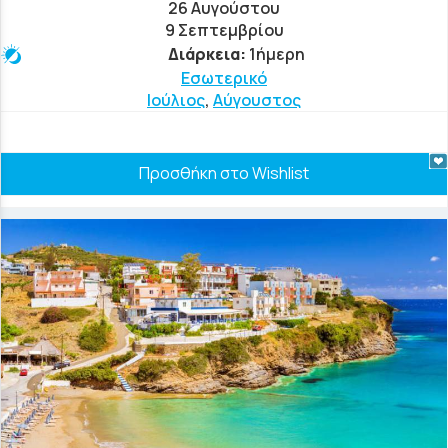
26 Αυγούστου
9 Σεπτεμβρίου
Διάρκεια:
1ήμερη
Εσωτερικό
Ιούλιος
,
Αύγουστος
Προσθήκη στο Wishlist