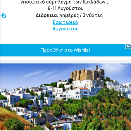
νησιωτικό σύμπλεγμα των Κυκλάδων,...
8-11 Αυγούστου
Διάρκεια:
4ημέρες / 3 νύχτες
Εσωτερικό
Αύγουστος
Προσθήκη στο Wishlist