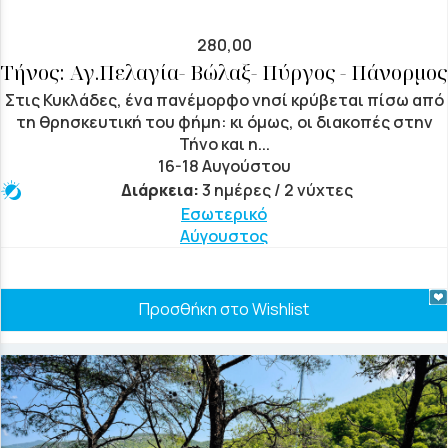
280,00
Τήνος: Αγ.Πελαγία- Βώλαξ- Πύργος - Πάνορμος
Στις Κυκλάδες, ένα πανέμορφο νησί κρύβεται πίσω από
τη θρησκευτική του φήμη: κι όμως, οι διακοπές στην
Τήνο και η...
16-18 Αυγούστου
Διάρκεια:
3 ημέρες / 2 νύχτες
Εσωτερικό
Αύγουστος
Προσθήκη στο Wishlist