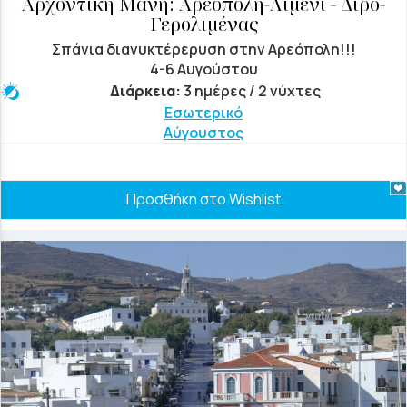
Αρχοντική Μάνη: Αρεόπολη-Λιμένι - Διρό-
Γερολιμένας
Σπάνια διανυκτέρερυση στην Αρεόπολη!!!
4-6 Αυγούστου
Διάρκεια:
3 ημέρες / 2 νύχτες
Εσωτερικό
Αύγουστος
Προσθήκη στο Wishlist