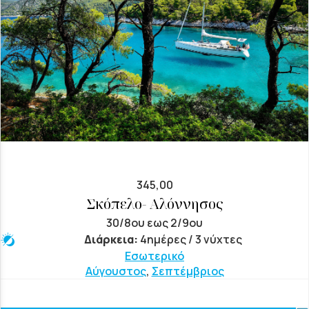
345,00
Σκόπελο- Αλόννησος
30/8ου εως 2/9ου
Διάρκεια:
4ημέρες / 3 νύχτες
Εσωτερικό
Αύγουστος
,
Σεπτέμβριος