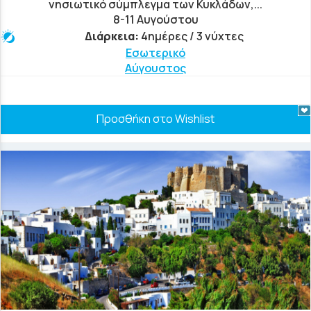
νησιωτικό σύμπλεγμα των Κυκλάδων,...
8-11 Αυγούστου
Διάρκεια:
4ημέρες / 3 νύχτες
Εσωτερικό
Αύγουστος
Προσθήκη στο Wishlist