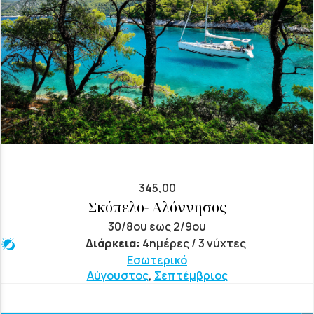
345,00
Σκόπελο- Αλόννησος
30/8ου εως 2/9ου
Διάρκεια:
4ημέρες / 3 νύχτες
Εσωτερικό
Αύγουστος
,
Σεπτέμβριος