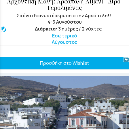
Αρχοντική Μάνη: Αρεόπολη-Λιμένι - Διρό-
Γερολιμένας
Σπάνια διανυκτέρερυση στην Αρεόπολη!!!
4-6 Αυγούστου
Διάρκεια:
3 ημέρες / 2 νύχτες
Εσωτερικό
Αύγουστος
Προσθήκη στο Wishlist