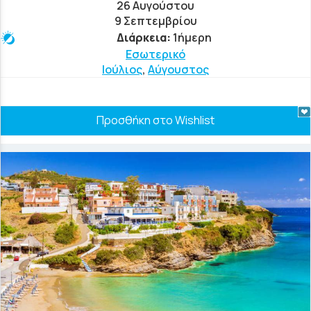
26 Αυγούστου
9 Σεπτεμβρίου
Διάρκεια:
1ήμερη
Εσωτερικό
Ιούλιος
,
Αύγουστος
Προσθήκη στο Wishlist