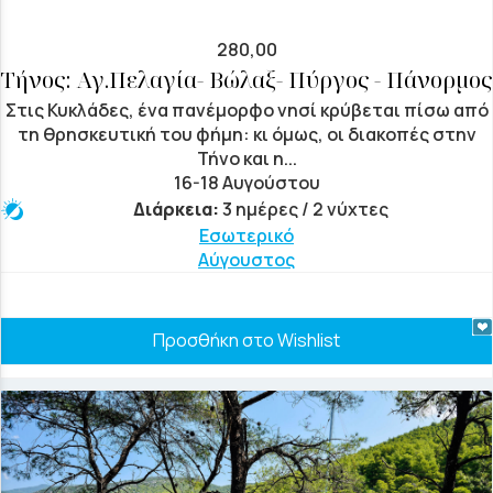
280,00
Τήνος: Αγ.Πελαγία- Βώλαξ- Πύργος - Πάνορμος
Στις Κυκλάδες, ένα πανέμορφο νησί κρύβεται πίσω από
τη θρησκευτική του φήμη: κι όμως, οι διακοπές στην
Τήνο και η...
16-18 Αυγούστου
Διάρκεια:
3 ημέρες / 2 νύχτες
Εσωτερικό
Αύγουστος
Προσθήκη στο Wishlist