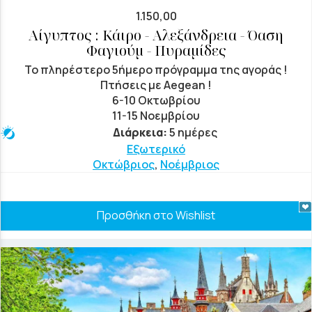
1.150,00
Αίγυπτος : Κάιρο - Αλεξάνδρεια - Όαση
Φαγιούμ - Πυραμίδες
Το πληρέστερο 5ήμερο πρόγραμμα της αγοράς !
Πτήσεις με Aegean !
6-10 Οκτωβρίου
11-15 Νοεμβρίου
Διάρκεια:
5 ημέρες
Εξωτερικό
Οκτώβριος
,
Νοέμβριος
Προσθήκη στο Wishlist