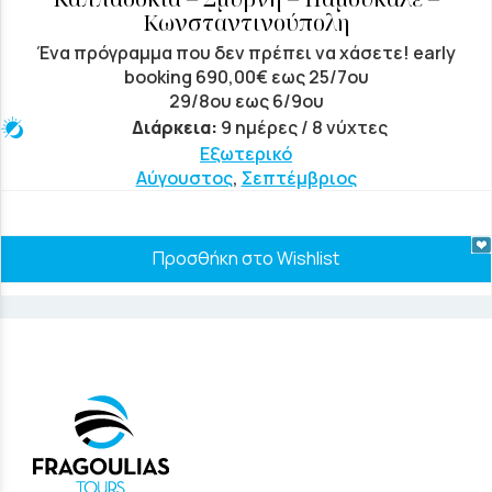
Κωνσταντινούπολη
Ένα πρόγραμμα που δεν πρέπει να χάσετε! early
booking 690,00€ εως 25/7ου
29/8ου εως 6/9ου
Διάρκεια:
9 ημέρες / 8 νύχτες
Εξωτερικό
Αύγουστος
,
Σεπτέμβριος
Προσθήκη στο Wishlist