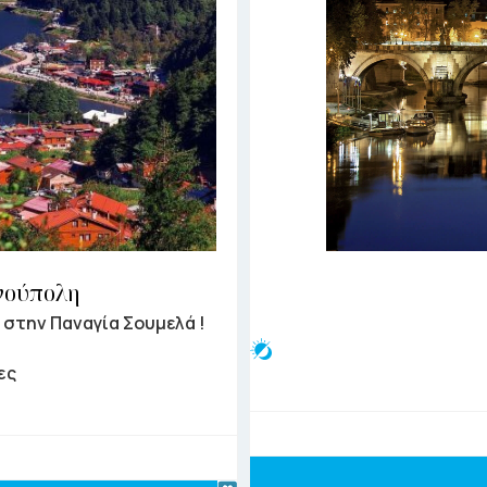
νούπολη
 στην Παναγία Σουμελά !
ες