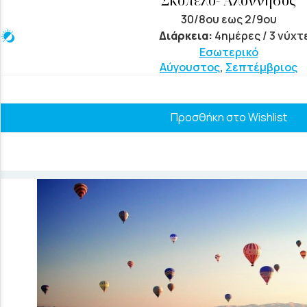
Σκόπελο- Αλόννησος
30/8ου εως 2/9ου
Διάρκεια:
4ημέρες / 3 νύχτ
Εσωτερικό
Αύγουστος
,
Σεπτέμβριος
Προσθήκη στο Wishlist