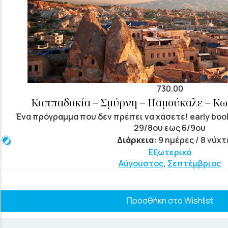
730.00
Καππαδοκία – Σμύρνη – Παμούκαλε – Κ
Ένα πρόγραμμα που δεν πρέπει να χάσετε! early boo
29/8ου εως 6/9ου
Διάρκεια:
9 ημέρες / 8 νύχτ
Εξωτερικό
Αύγουστος
,
Σεπτέμβριος
Προσθήκη στο Wishlist