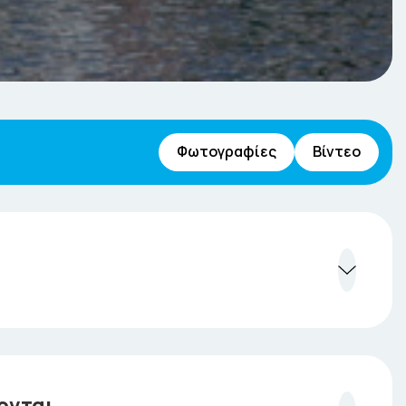
Φωτογραφίες
Βίντεο
μό το λιμάνι της Ραφήνας! Επιβίβαση στο πλοίο
τό Νησί της Τήνου.. (ενδιάμεσο λιμάνι η Γραφική
στο λιμάνι της Τήνου περίπου 11.30 π.μ ..
ονται