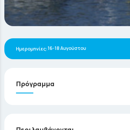
16-18 Αυγούστου
Πρόγραμμα
η
1
ΗΜΕΡΑ
Αναχώρηση από το γραφείο μας στις 03:30 π.μ α
της γραμμής, αναχώρηση 7.30 π.μ . 4 ώρες η διάρ
Άνδρος ) Απολαύστε την έστω από το πλοίο και φωτ
Περιλαμβάνονται