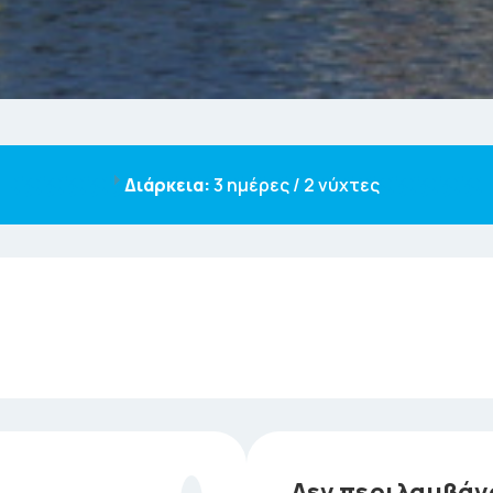
Διάρκεια:
3 ημέρες / 2 νύχτες
πό το γραφείο μας με σύντομη στάση καθοδόν με προορισ
κεια ταξιδιού μέχρι να φτάσουμε στο όμορφο και ξεχωρισ
ογραφίστε την.. (εικόνα το Λιμάνι του Γαυρίου) .. Άφιξη 
Δεν περιλαμβάν