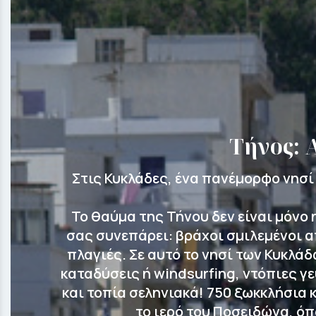
Τήνος: 
Στις Κυκλάδες, ένα πανέμορφο νησί 
Το θαύμα της Τήνου δεν είναι μόνο 
σας συνεπάρει: βράχοι σμιλεμένοι α
πλαγιές. Σε αυτό το νησί των Κυκλά
καταδύσεις ή windsurfing, ντόπιες γ
και τοπία σεληνιακά! 750 ξωκκλήσια κ
το ιερό του Ποσειδώνα, όπ