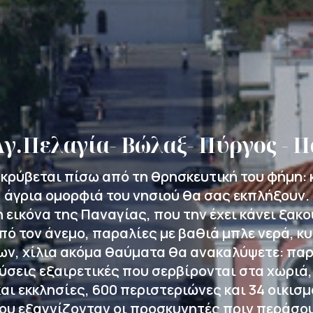
Αγ.Πελαγία- Βώλαξ- Πύργος - 
κρύβεται πίσω από τη θρησκευτική του φήμη: κ
άγρια ομορφιά του νησιού θα σας εκπλήξουν.
η εικόνα της Παναγίας, που την έχει κάνει ξακο
πό τον άνεμο, παραλίες με βαθιά μπλε νερά, 
δων, χίλια ακόμα θαύματα θα ανακαλύψετε: πα
εύσεις εξαιρετικές που σερβίρονται στα χωρι
αι εκκλησίες, 600 περιστεριώνες και 34 οικισμ
ου εξαγνίζονταν οι προσκυνητές πριν περάσου