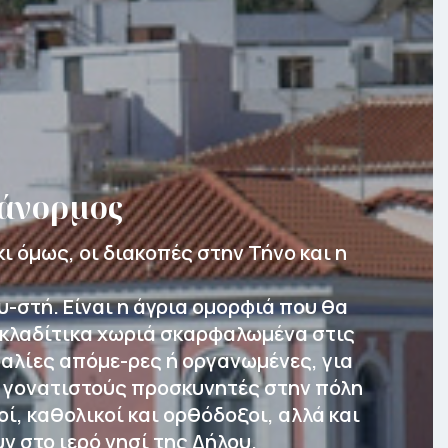
Πάνορμος
ι όμως, οι διακοπές στην Τήνο και η
υ-στή. Είναι η άγρια ομορφιά που θα
κυκλαδίτικα χωριά σκαρφαλωμένα στις
ραλίες απόμε-ρες ή οργανωμένες, για
ά, γονατιστούς προσκυνητές στην πόλη
οί, καθολικοί και ορθόδοξοι, αλλά και
ν στο ιερό νησί της Δήλου.