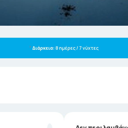
Διάρκεια:
8 ημέρες / 7 νύχτες
αεροδρόμιο Ελευθέριος Βενιζέλος. Άφιξη στο αεροδρόμιο
ς πτήση μας με την AEGEAN AIRLINES για την πρωτεύουσ
για τη μεγαλύτερη πόλη της Σκωτίας, την αναγεννημένη
Δεν περιλαμβάν