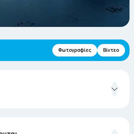
Φωτογραφίες
Βίντεο
 έπειτα από μία στάση για καφέ και ξεκούραση
α της Σκωτίας, το Εδιμβούργο.
 Γλασκώβη, σύμβολο της βιομηχανική κουλτούρας,
ονται