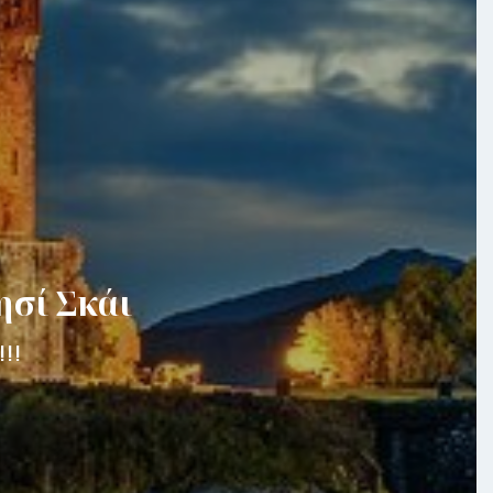
ησί Σκάι
!!