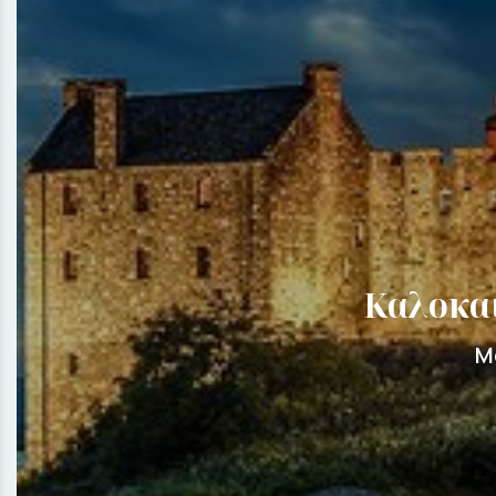
Καλοκαί
Μ