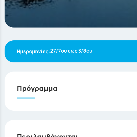
27/7ου εως 3/8ου
Πρόγραμμα
η
1
ΗΜΕΡΑ: Πάτρα- Αθήνα-Εδιμβούργο-Γλασκόβη
Αναχώρηση από το γραφείο μας με προορισμό το 
και κατευθυνόμαστε για να πάρουμε την απευθεία
Άφιξη στο Εδιμβούργο και απευθείας αναχώρηση 
Περιλαμβάνονται