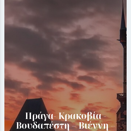
Πράγα- Κρακοβία -
Βουδαπέστη – Βιέννη –