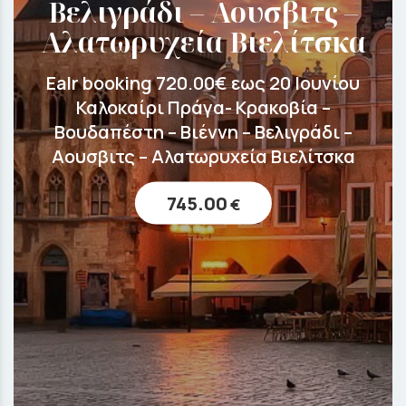
Βελιγράδι – Αουσβιτς –
Αλατωρυχεία Βιελίτσκα
Ealr booking 720.00€ εως 20 Ιουνίου
Καλοκαίρι Πράγα- Κρακοβία –
Βουδαπέστη – Βιέννη – Βελιγράδι –
Αουσβιτς – Αλατωρυχεία Βιελίτσκα
745.00