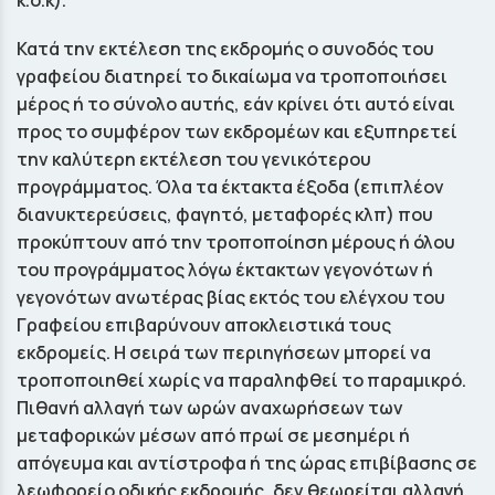
κ.ο.κ).
Κατά την εκτέλεση της εκδρομής ο συνοδός του
γραφείου διατηρεί το δικαίωμα να τροποποιήσει
μέρος ή το σύνολο αυτής, εάν κρίνει ότι αυτό είναι
προς το συμφέρον των εκδρομέων και εξυπηρετεί
την καλύτερη εκτέλεση του γενικότερου
προγράμματος. Όλα τα έκτακτα έξοδα (επιπλέον
διανυκτερεύσεις, φαγητό, μεταφορές κλπ) που
προκύπτουν από την τροποποίηση μέρους ή όλου
του προγράμματος λόγω έκτακτων γεγονότων ή
γεγονότων ανωτέρας βίας εκτός του ελέγχου του
Γραφείου επιβαρύνουν αποκλειστικά τους
εκδρομείς. Η σειρά των περιηγήσεων μπορεί να
τροποποιηθεί χωρίς να παραληφθεί το παραμικρό.
Πιθανή αλλαγή των ωρών αναχωρήσεων των
μεταφορικών μέσων από πρωί σε μεσημέρι ή
απόγευμα και αντίστροφα ή της ώρας επιβίβασης σε
λεωφορείο οδικής εκδρομής, δεν θεωρείται αλλαγή