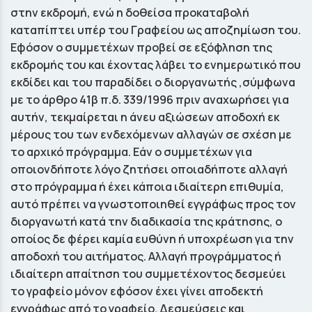
στην εκδρομή, ενώ η δοθείσα προκαταβολή
καταπίπτει υπέρ του Γραφείου ως αποζημίωση του.
Εφόσον ο συμμετέχων προβεί σε εξόφληση της
εκδρομής του και έχοντας λάβει το ενημερωτικό που
εκδίδει και του παραδίδει ο διοργανωτής ,σύμφωνα
με το άρθρο 41β π.δ. 339/1996 πριν αναχωρήσει για
αυτήν, τεκμαίρεται η άνευ αξιώσεων αποδοχή εκ
μέρους του των ενδεχόμενων αλλαγών σε σχέση με
το αρχικό πρόγραμμα. Εάν ο συμμετέχων για
οποιονδήποτε λόγο ζητήσει οποιαδήποτε αλλαγή
στο πρόγραμμα ή έχει κάποια ιδιαίτερη επιθυμία,
αυτό πρέπει να γνωστοποιηθεί εγγράφως προς τον
διοργανωτή κατά την διαδικασία της κράτησης, ο
οποίος δε φέρει καμία ευθύνη ή υποχρέωση για την
αποδοχή του αιτήματος. Αλλαγή προγράμματος ή
ιδιαίτερη απαίτηση του συμμετέχοντος δεσμεύει
το γραφείο μόνον εφόσον έχει γίνει αποδεκτή
εγγράφως από το γραφείο. Δεσμεύσεις και