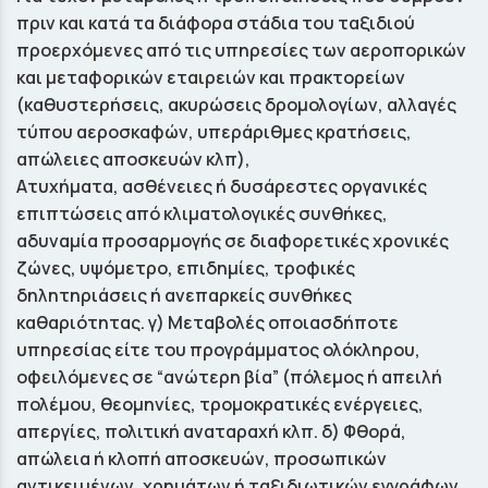
πριν και κατά τα διάφορα στάδια του ταξιδιού
προερχόμενες από τις υπηρεσίες των αεροπορικών
και μεταφορικών εταιρειών και πρακτορείων
(καθυστερήσεις, ακυρώσεις δρομολογίων, αλλαγές
τύπου αεροσκαφών, υπεράριθμες κρατήσεις,
απώλειες αποσκευών κλπ),
Ατυχήματα, ασθένειες ή δυσάρεστες οργανικές
επιπτώσεις από κλιματολογικές συνθήκες,
αδυναμία προσαρμογής σε διαφορετικές χρονικές
ζώνες, υψόμετρο, επιδημίες, τροφικές
δηλητηριάσεις ή ανεπαρκείς συνθήκες
καθαριότητας. γ) Μεταβολές οποιασδήποτε
υπηρεσίας είτε του προγράμματος ολόκληρου,
οφειλόμενες σε “ανώτερη βία” (πόλεμος ή απειλή
πολέμου, θεομηνίες, τρομοκρατικές ενέργειες,
απεργίες, πολιτική αναταραχή κλπ. δ) Φθορά,
απώλεια ή κλοπή αποσκευών, προσωπικών
αντικειμένων, χρημάτων ή ταξιδιωτικών εγγράφων