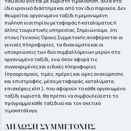
ταξιδιού γίνεται µε χωριστή τιµολόγηση, αλλά στο
ίδιο χρονικό διάστηµα και από τον ίδιο παροχέα. Δεν
θεωρείται οργανωµένο ταξίδι η µεµονωµένη
πώληση εισιτηρίου µεταφοράς ή καταλύµατος ή
άλλης τουριστικής υπηρεσίας. Σηµειώνουµε, ότι
στους Γενικούς Όρους Συµµετοχής αναφέρονται οι
γενικές πληροφορίες, τα δικαιώµατα και οι
υποχρεώσεις των δύο συµβαλλόµενων µερών στο
οργανωµένο ταξίδι, ενώ όσον αφορά τις
συγκεκριµένες και ειδικές πληροφορίες
(προορισµούς, τιµές, ηµέρες και ώρες αναχώρησης
και επιστροφής, µέσα µεταφοράς, καταλύµατα,
επισκέψεις κλπ.), που αφορούν το κάθε οργανωµένο
ταξίδι χωριστά, θα πρέπει να συµβουλεύεστε το
πρόγραµµα κάθε ταξιδιού και τον σχετικό
τιµοκατάλογο.
ΔΗΛΩΣΗ ΣΥΜΜΕΤΟΧΗΣ