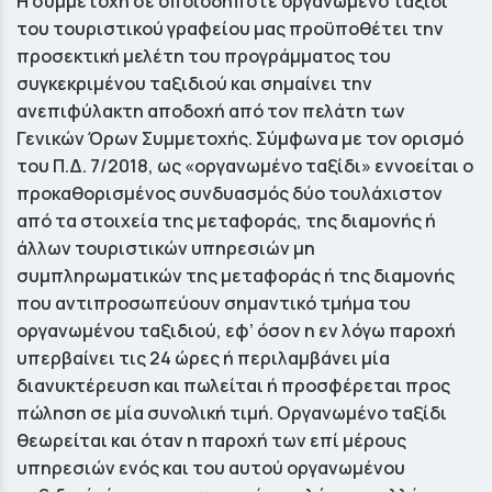
Η συµµετοχή σε οποιοδήποτε οργανωμένο ταξίδι
του τουριστικού γραφείου µας προϋποθέτει την
προσεκτική µελέτη του προγράµµατος του
συγκεκριμένου ταξιδιού και σημαίνει την
ανεπιφύλακτη αποδοχή από τον πελάτη των
Γενικών Όρων Συμμετοχής. Σύμφωνα µε τον ορισµό
του Π.Δ. 7/2018, ως «οργανωµένο ταξίδι» εννοείται ο
προκαθορισµένος συνδυασµός δύο τουλάχιστον
από τα στοιχεία της µεταφοράς, της διαµονής ή
άλλων τουριστικών υπηρεσιών µη
συµπληρωµατικών της µεταφοράς ή της διαµονής
που αντιπροσωπεύουν σηµαντικό τµήµα του
οργανωμένου ταξιδιού, εφ’ όσον η εν λόγω παροχή
υπερβαίνει τις 24 ώρες ή περιλαµβάνει µία
διανυκτέρευση και πωλείται ή προσφέρεται προς
πώληση σε µία συνολική τιµή. Οργανωµένο ταξίδι
θεωρείται και όταν η παροχή των επί µέρους
υπηρεσιών ενός και του αυτού οργανωµένου