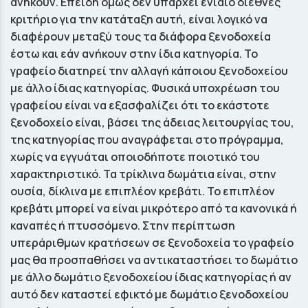
ανήκουν. Επειδή όμως δεν υπάρχει ενιαίο διεθνές
κριτήριο για την κατάταξη αυτή, είναι λογικό να
διαφέρουν μεταξύ τους τα διάφορα ξενοδοχεία
έστω και εάν ανήκουν στην ίδια κατηγορία. Το
γραφείο διατηρεί την αλλαγή κάποιου ξενοδοχείου
με άλλο ίδιας κατηγορίας. Φυσικά υποχρέωση του
γραφείου είναι να εξασφαλίζει ότι το εκάστοτε
ξενοδοχείο είναι, βάσει της άδειας λειτουργίας του,
της κατηγορίας που αναγράφεται στο πρόγραμμα,
χωρίς να εγγυάται οποιοδήποτε ποιοτικό του
χαρακτηριστικό. Τα τρίκλινα δωµάτια είναι, στην
ουσία, δίκλινα µε επιπλέον κρεβάτι. Το επιπλέον
κρεβάτι µπορεί να είναι µικρότερο από τα κανονικά ή
καναπές ή πτυσσόμενο. Στην περίπτωση
υπεράριθµων κρατήσεων σε ξενοδοχεία το γραφείο
µας θα προσπαθήσει να αντικαταστήσει το δωµάτιο
µε άλλο δωµάτιο ξενοδοχείου ίδιας κατηγορίας ή αν
αυτό δεν καταστεί εφικτό µε δωµάτιο ξενοδοχείου