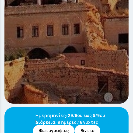
29/8ου εως 6/9ου
Διάρκεια:
9 ημέρες / 8 νύχτες
Φωτογραφίες
Βίντεο