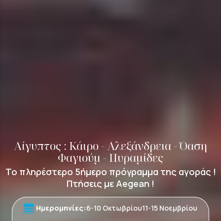
Αίγυπτος : Κάιρο - Αλεξάνδρεια - Όαση
Φαγιούμ - Πυραμίδες
Το πληρέστερο 5ήμερο πρόγραμμα της αγοράς !
Πτήσεις με Aegean !
6-10 Οκτωβρίου
11-15 Νοεμβρίου